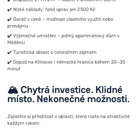
✔️ Nízké náklady: fond oprav jen 2 500 Kč
✔️ Garáž v ceně – možnost vlastního využití nebo
pronájmu
✔️ Výjimečné umístění – jediný apartmánový dům v
Měděnci
✔️ Turistická oblast s celoročním zájmem
✔️ Dojezd na Klínovec i německé hranice během 20–30
minut
🏔️ Chytrá investice. Klidné
místo. Nekonečné možnosti.
Zajistěte si příležitost v oblasti, která roste na atraktivitě
každým rokem.