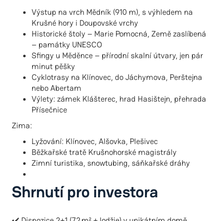
Výstup na vrch Mědník (910 m), s výhledem na
Krušné hory i Doupovské vrchy
Historické štoly – Marie Pomocná, Země zaslíbená
– památky UNESCO
Sfingy u Měděnce – přírodní skalní útvary, jen pár
minut pěšky
Cyklotrasy na Klínovec, do Jáchymova, Perštejna
nebo Abertam
Výlety: zámek Klášterec, hrad Hasištejn, přehrada
Přísečnice
Zima:
Lyžování: Klínovec, Alšovka, Plešivec
Běžkařské tratě Krušnohorské magistrály
Zimní turistika, snowtubing, sáňkařské dráhy
Shrnutí pro investora
✔️ Dispozice 2+1 (72 m² + lodžie) v unikátním domě