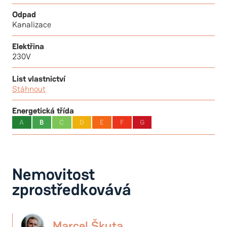
Odpad
Kanalizace
Elektřina
230V
List vlastnictví
Stáhnout
Energetická třída
A
B
C
D
E
F
G
Nemovitost
zprostředkovává
Marcel Škuta