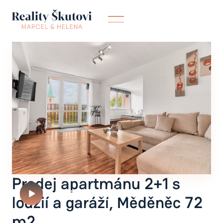
Prodej apartmánu 2+1 s
VIDEOPROHLÍDKA
lodžií a garáží, Měděněc 72
m2