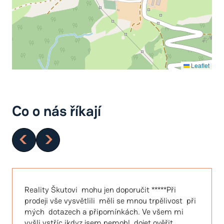
Leaflet
Co o nás říkají
Reality Škutovi mohu jen doporučit *****Při
prodeji vše vysvětlili měli se mnou trpělivost při
mých dotazech a připomínkách. Ve všem mi
vyšli vstříc ikdyz jsem nemohl dojet ověřit