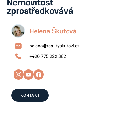
Nemovitost
zprostředkovává
Helena Škutová
helena@realityskutovi.cz
+420 775 222 382
KONTAKT