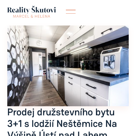
Prodej družstevního bytu
3+1 s lodžií Neštěmice Na
Výšině Ústí nad Labem