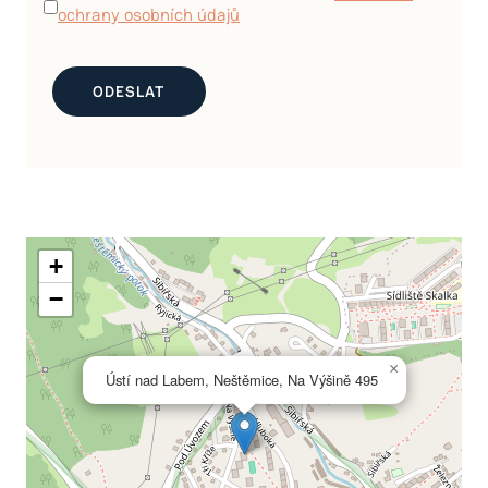
ochrany osobních údajů
+
−
×
Ústí nad Labem, Neštěmice, Na Výšině 495