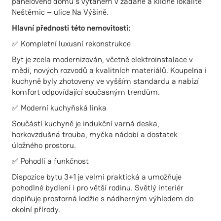
panelového domu s výtahem v žádané a klidné lokalitě
Neštěmic – ulice Na Výšině.
Hlavní přednosti této nemovitosti:
✅ Kompletní luxusní rekonstrukce
Byt je zcela modernizován, včetně elektroinstalace v
mědi, nových rozvodů a kvalitních materiálů. Koupelna i
kuchyně byly zhotoveny ve vyšším standardu a nabízí
komfort odpovídající současným trendům.
✅ Moderní kuchyňská linka
Součástí kuchyně je indukční varná deska,
horkovzdušná trouba, myčka nádobí a dostatek
úložného prostoru.
✅ Pohodlí a funkčnost
Dispozice bytu 3+1 je velmi praktická a umožňuje
pohodlné bydlení i pro větší rodinu. Světlý interiér
doplňuje prostorná lodžie s nádherným výhledem do
okolní přírody.