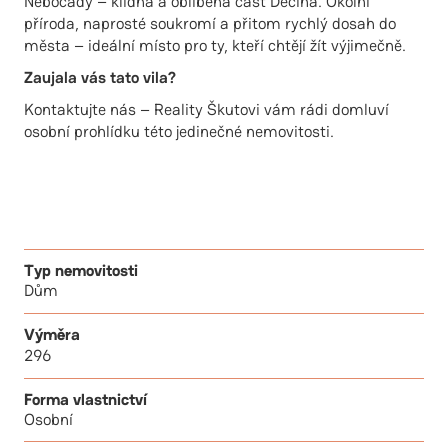
Nebočady – klidná a oblíbená část Děčína. Okolní
příroda, naprosté soukromí a přitom rychlý dosah do
města – ideální místo pro ty, kteří chtějí žít výjimečně.
Zaujala vás tato vila?
Kontaktujte nás – Reality Škutovi vám rádi domluví
osobní prohlídku této jedinečné nemovitosti.
Typ nemovitosti
Dům
Výměra
296
Forma vlastnictví
Osobní