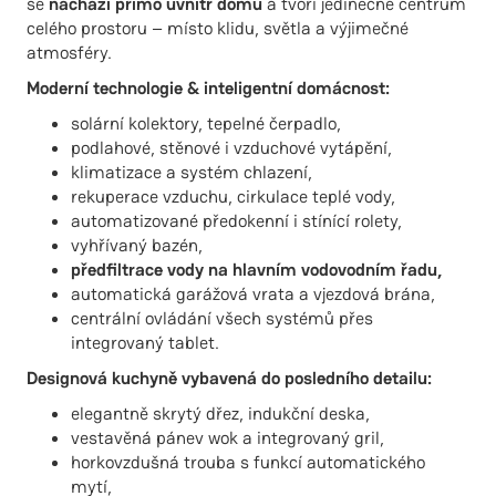
se
nachází přímo uvnitř domu
a tvoří jedinečné centrum
celého prostoru – místo klidu, světla a výjimečné
atmosféry.
Moderní technologie & inteligentní domácnost:
solární kolektory, tepelné čerpadlo,
podlahové, stěnové i vzduchové vytápění,
klimatizace a systém chlazení,
rekuperace vzduchu, cirkulace teplé vody,
automatizované předokenní i stínící rolety,
vyhřívaný bazén,
předfiltrace vody na hlavním vodovodním řadu,
automatická garážová vrata a vjezdová brána,
centrální ovládání všech systémů přes
integrovaný tablet.
Designová kuchyně vybavená do posledního detailu:
elegantně skrytý dřez, indukční deska,
vestavěná pánev wok a integrovaný gril,
horkovzdušná trouba s funkcí automatického
mytí,