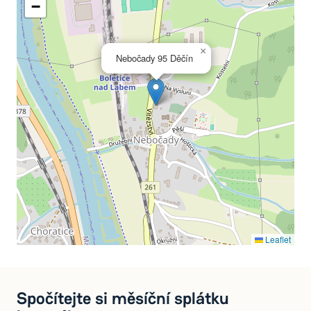
−
×
Nebočady 95 Děčín
Leaflet
Spočítejte si měsíční splátku