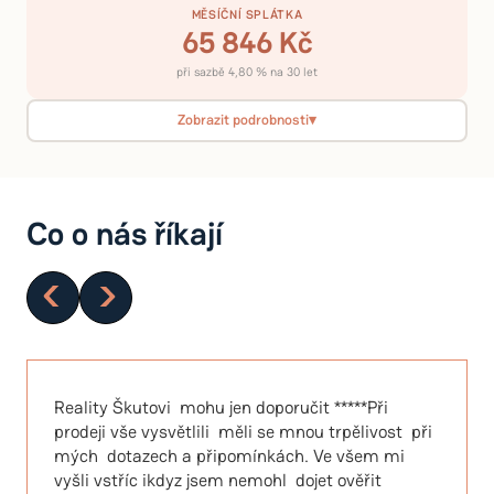
MĚSÍČNÍ SPLÁTKA
65 846 Kč
při sazbě 4,80 % na 30 let
Zobrazit podrobnosti
▾
CELKEM ZAPLATÍTE
PŘEPLATEK
23 704 381 Kč
11 154 381 Kč
za 30 let
88.9 % z jistiny
Co o nás říkají
80 %
109.7 %
3 176 000 Kč
LTV
i
DSTI
i
Vlastní zdroje
⚠️
DSTI 109.7 %
— ČNB max. 45 %.
Rozložení celkové platby
Jistina (úvěr)
46.7 %
12 550 000 Kč
Úroky
41.5 %
Reality Škutovi mohu jen doporučit *****Při
11 154 381 Kč
prodeji vše vysvětlili měli se mnou trpělivost při
Vlastní zdroje
11.8 %
mých dotazech a připomínkách. Ve všem mi
3 176 000 Kč
vyšli vstříc ikdyz jsem nemohl dojet ověřit
26 880 381 Kč
Celkem