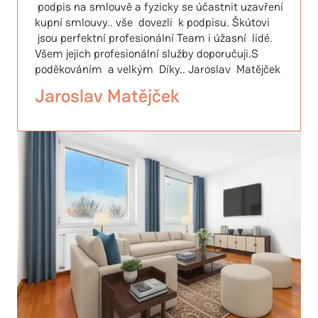
podpis na smlouvě a fyzicky se účastnit uzavření
kupní smlouvy.. vše dovezli k podpisu. Škútovi
15 726 000 Kč
Cena nemovitosti
jsou perfektní profesionální Team i úžasní lidé.
3 176 000 Kč
Vlastní zdroje
Všem jejich profesionální služby doporučuji.S
12 550 000 Kč
Výše úvěru
poděkováním a velkým Díky.. Jaroslav Matějček
4,80 %
Úroková sazba
Jaroslav Matějček
30 let (360 splátek)
Doba splácení
65 846 Kč
Měsíční splátka
11 154 381 Kč
Celkem na úrocích
23 704 381 Kč
Celkem zaplatíte
Orientační výpočet. Skutečné podmínky se mohou lišit.