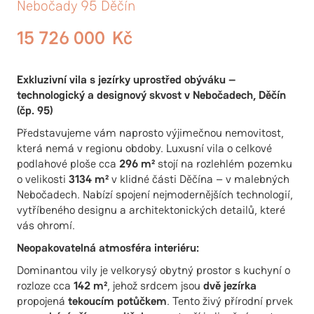
Nebočady 95 Děčín
15 726 000
Kč
Exkluzivní vila s jezírky uprostřed obýváku –
technologický a designový skvost v Nebočadech, Děčín
(čp. 95)
Představujeme vám naprosto výjimečnou nemovitost,
která nemá v regionu obdoby. Luxusní vila o celkové
podlahové ploše cca
296 m²
stojí na rozlehlém pozemku
o velikosti
3134 m²
v klidné části Děčína – v malebných
Nebočadech. Nabízí spojení nejmodernějších technologií,
vytříbeného designu a architektonických detailů, které
vás ohromí.
Neopakovatelná atmosféra interiéru:
Dominantou vily je velkorysý obytný prostor s kuchyní o
rozloze cca
142 m²
, jehož srdcem jsou
dvě jezírka
propojená
tekoucím
potůčkem
. Tento živý přírodní prvek