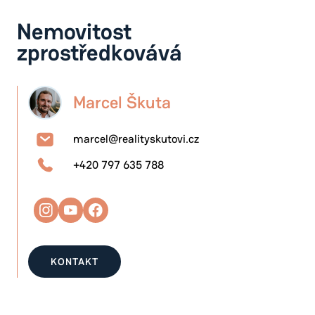
Nemovitost
zprostředkovává
Marcel Škuta
marcel@realityskutovi.cz
+420 797 635 788
KONTAKT