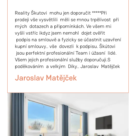
Reality Škutovi mohu jen doporučit *****Při
prodeji vše vysvětlili měli se mnou trpělivost při
mých dotazech a připomínkách. Ve všem mi
vyšli vstříc ikdyz jsem nemohl dojet ověřit
podpis na smlouvě a fyzicky se účastnit uzavření
kupní smlouvy.. vše dovezli k podpisu. Škútovi
jsou perfektní profesionální Team i úžasní lidé.
Všem jejich profesionální služby doporučuji.S
poděkováním a velkým Díky.. Jaroslav Matějček
Jaroslav Matějček