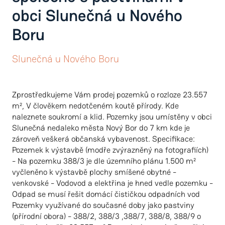
obci Slunečná u Nového
Boru
Slunečná u Nového Boru
Zprostředkujeme Vám prodej pozemků o rozloze 23.557
m², V člověkem nedotčeném koutě přírody. Kde
naleznete soukromí a klid. Pozemky jsou umístěny v obci
Slunečná nedaleko města Nový Bor do 7 km kde je
zároveň veškerá občanská vybavenost. Specifikace:
Pozemek k výstavbě (modře zvýrazněný na fotografiích)
- Na pozemku 388/3 je dle územního plánu 1.500 m²
vyčleněno k výstavbě plochy smíšené obytné -
venkovské - Vodovod a elektřina je hned vedle pozemku -
Odpad se musí řešit domácí čističkou odpadních vod
Pozemky využívané do současné doby jako pastviny
(přírodní obora) - 388/2, 388/3 ,388/7, 388/8, 388/9 o