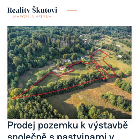
Prodej pozemku k výstavbě
společně s pastvinami v