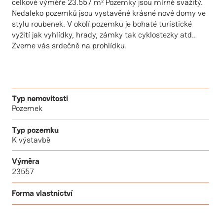
celkové výměře 23.557 m² Pozemky jsou mírně svažitý.
Nedaleko pozemků jsou vystavěné krásné nové domy ve
stylu roubenek. V okolí pozemku je bohaté turistické
vyžití jak vyhlídky, hrady, zámky tak cyklostezky atd..
Zveme vás srdečně na prohlídku.
Typ nemovitosti
Pozemek
Typ pozemku
K výstavbě
Výměra
23557
Forma vlastnictví