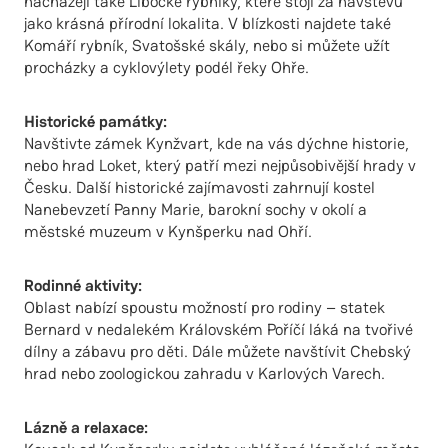
nacházejí také Libocké rybníky, které stojí za návštěvu
jako krásná přírodní lokalita. V blízkosti najdete také
Komáří rybník, Svatošské skály, nebo si můžete užít
procházky a cyklovýlety podél řeky Ohře.
Historické památky:
Navštivte zámek Kynžvart, kde na vás dýchne historie,
nebo hrad Loket, který patří mezi nejpůsobivější hrady v
Česku. Další historické zajímavosti zahrnují kostel
Nanebevzetí Panny Marie, barokní sochy v okolí a
městské muzeum v Kynšperku nad Ohří.
Rodinné aktivity:
Oblast nabízí spoustu možností pro rodiny – statek
Bernard v nedalekém Královském Poříčí láká na tvořivé
dílny a zábavu pro děti. Dále můžete navštívit Chebský
hrad nebo zoologickou zahradu v Karlových Varech.
Lázně a relaxace: