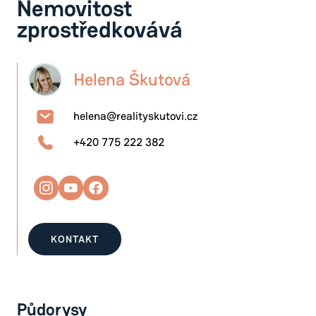
Nemovitost
zprostředkovává
Helena Škutová
helena@realityskutovi.cz
+420 775 222 382
KONTAKT
Půdorysy