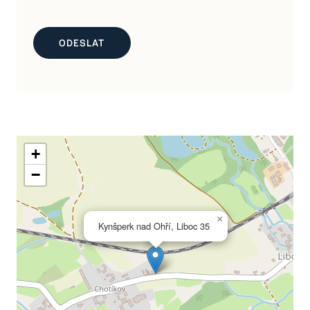
+
−
×
Kynšperk nad Ohří, Liboc 35