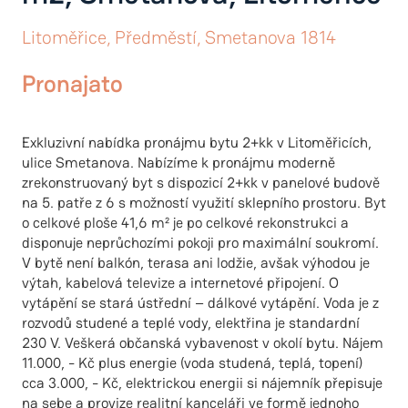
Litoměřice, Předměstí, Smetanova 1814
Pronajato
Exkluzivní nabídka pronájmu bytu 2+kk v Litoměřicích,
ulice Smetanova. Nabízíme k pronájmu moderně
zrekonstruovaný byt s dispozicí 2+kk v panelové budově
na 5. patře z 6 s možností využití sklepního prostoru. Byt
o celkové ploše 41,6 m² je po celkové rekonstrukci a
disponuje neprůchozími pokoji pro maximální soukromí.
V bytě není balkón, terasa ani lodžie, avšak výhodou je
výtah, kabelová televize a internetové připojení. O
vytápění se stará ústřední – dálkové vytápění. Voda je z
rozvodů studené a teplé vody, elektřina je standardní
230 V. Veškerá občanská vybavenost v okolí bytu. Nájem
11.000, - Kč plus energie (voda studená, teplá, topení)
cca 3.000, - Kč, elektrickou energii si nájemník přepisuje
na sebe a provize realitní kanceláři ve formě jednoho