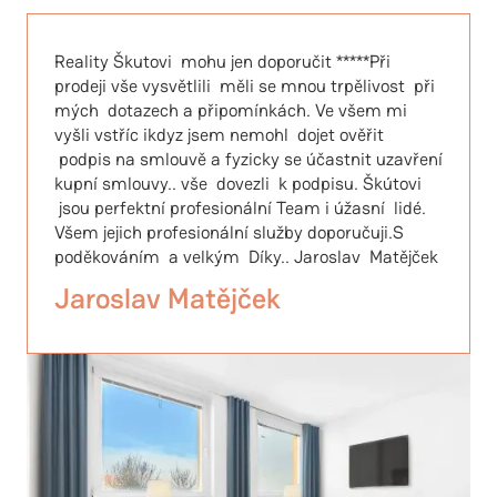
Reality Škutovi mohu jen doporučit *****Při
prodeji vše vysvětlili měli se mnou trpělivost při
mých dotazech a připomínkách. Ve všem mi
vyšli vstříc ikdyz jsem nemohl dojet ověřit
podpis na smlouvě a fyzicky se účastnit uzavření
kupní smlouvy.. vše dovezli k podpisu. Škútovi
jsou perfektní profesionální Team i úžasní lidé.
Všem jejich profesionální služby doporučuji.S
poděkováním a velkým Díky.. Jaroslav Matějček
Jaroslav Matějček