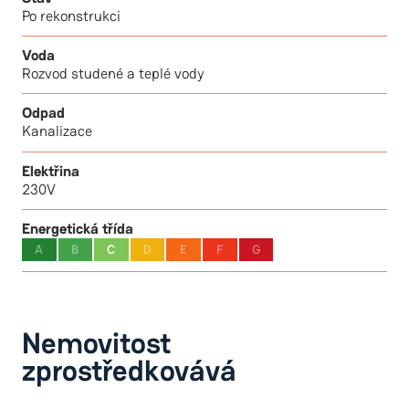
Po rekonstrukci
Voda
Rozvod studené a teplé vody
Odpad
Kanalizace
Elektřina
230V
Energetická třída
A
B
C
D
E
F
G
Nemovitost
zprostředkovává