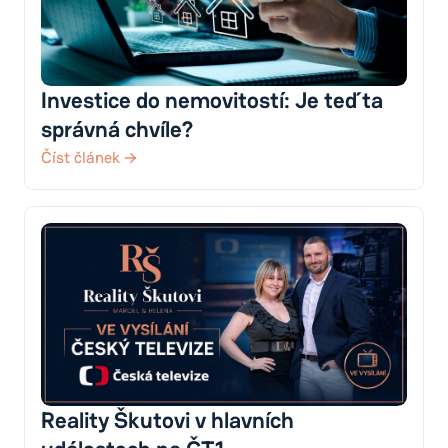
Investice do nemovitostí: Je teď ta
správná chvíle?
Číst článek →
Reality Škutovi v hlavních